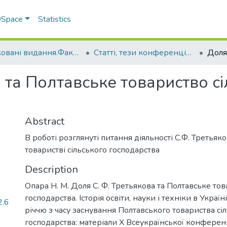
 DSpace
Statistics
Друковані видання.Факультет інженерно-технологічний
Статті, тези конференцій. Факультет інженерно-технологічний
 та Полтавське товариство с
Abstract
В роботі розглянуті питання діяльності С.Ф. Третьяк
товаристві сільського господарства
Description
Опара Н. М. Доля С. Ф. Третьякова та Полтавське тов
господарства. Історія освіти, науки і техніки в Украї
2.6
річчю з часу заснування Полтавського товариства сі
господарства: матеріали Х Всеукраїнської конферен