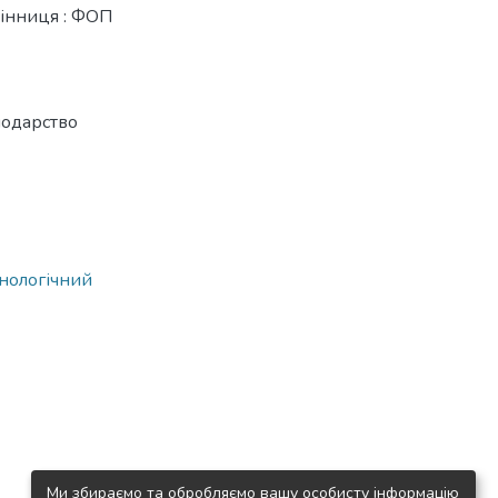
 Вінниця : ФОП
подарство
хнологічний
Ми збираємо та обробляємо вашу особисту інформацію