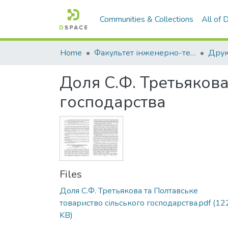
Communities & Collections
All of
Home
Факультет інженерно-технологічний
Доля С.Ф. Третьякова
господарства
Files
Доля С.Ф. Третьякова та Полтавське
товариство сільського господарства.pdf
(12
KB)