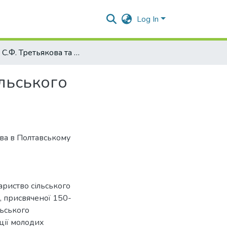
Log In
Доля С.Ф. Третьякова та Полтавське товариство сільського господарства
ільського
ова в Полтавському
ариство сільського
ні, присвяченої 150-
льського
ції молодих