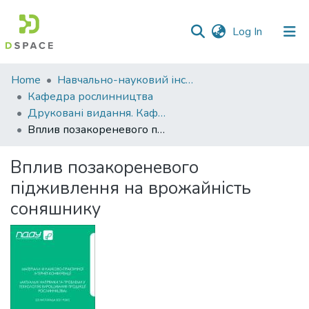
(current)
Log In
Communities
Home
Навчально-науковий інститут агротехнологій, селекції та екології
&
Кафедра рослинництва
Collections
Друковані видання. Кафедра рослинництва
Вплив позакореневого підживлення на врожайність соняшнику
All of DSpace
Вплив позакореневого
Statistics
підживлення на врожайність
соняшнику