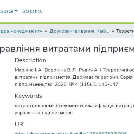
 DSpace
Statistics
дра менеджменту
Друковані видання. Кафедра менеджменту ім. І.А. Маркіної
правління витратами підприє
Description
Маркіна І. А., Вороніна В. Л., Рудич А. І. Теоретичні
витратами підприємства. Держава та регіони. Серія:
підприємництво. 2020. № 4 (115). С. 140-147
Keywords
витрати
,
економічні елементи
,
класифікація витрат
,
управління
,
підприємство
URI