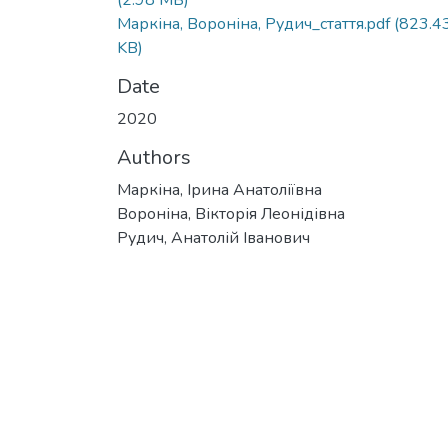
(2.98 MB)
Маркіна, Вороніна, Рудич_стаття.pdf
(823.4
KB)
Date
2020
Authors
Маркіна, Ірина Анатоліївна
Вороніна, Вікторія Леонідівна
Рудич, Анатолій Іванович