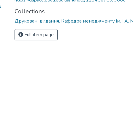
https://dspace.pdau.edu.ua/handle/123456789/9006
3
Collections
Друковані видання. Кафедра менеджменту ім. І.А. 
Full item page