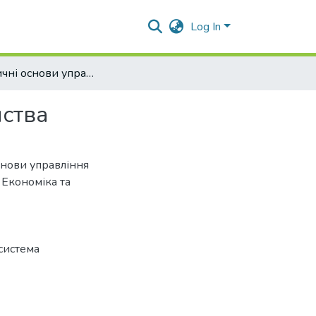
Log In
Теоретичні основи управління витратами підприємства
мства
 основи управління
 Економіка та
система