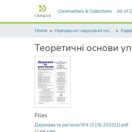
Communities & Collections
All of
Home
Навчально-науковий інститут економіки, управління, права та інформаційних технологій
Кафе
Теоретичні основи у
Files
Держава та регіони №4 (115) 2020(1).pdf