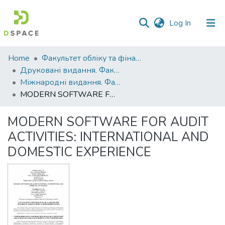
(current)
Log In
Communities
Home
Факультет обліку та фінансів
&
Друковані видання. Факультет обліку та фінансів
Collections
Міжнародні видання. Факультет обліку та фінансів
MODERN SOFTWARE FOR AUDIT ACTIVITIES: INTERNATIONAL AND DOMESTIC EXPERIENCE
All of DSpace
MODERN SOFTWARE FOR AUDIT
Statistics
ACTIVITIES: INTERNATIONAL AND
DOMESTIC EXPERIENCE