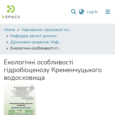
(current)
Log In
Communities
Home
Навчально-науковий інститут агротехнологій, селекції та екології
&
Кафедра захист рослин
Collections
Друковані видання. Кафедра захист рослин
Екологічні особливості гідробіоценозу Кременчуцького водосховища
All of DSpace
Екологічні особливості
Statistics
гідробіоценозу Кременчуцького
водосховища