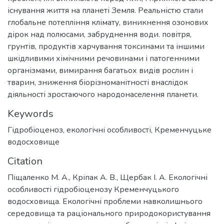
існування життя на планеті Земля. Реальністю стали
глобальне потепління клімату, виникнення озонових
дірок над полюсами, забруднення води. повітря,
грунтів, продуктів харчування токсинами та іншими
шкідливими хімічними речовинами і патогенними
організмами, вимирання багатьох видів рослин і
тварин, зниження біорізноманітності внаслідок
діяльності зростаючого народонаселення планети.
Keywords
Гідробіоценоз
,
екологічні особливості
,
Кременчуцьке
водосховище
Citation
Піщаленко М. А., Кріпак А. В., Щербак І. А. Екологічні
особливості гідробіоценозу Кременчуцького
водосховища. Екологічні проблеми навколишнього
середовища та раціонального природокористування