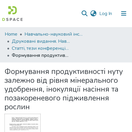
(current)
Log In
Communities
Home
Навчально-науковий інститут агротехнологій, селекції та екології
&
Друковані видання. Навчально-науковий інститут агротехнологій, селекції та екології
Collections
Статті, тези конференцій. Навчально-науковий інститут агротехнологій, селекції та екології
Формування продуктивності нуту залежно від рівня мінерального удобрення, інокуляції насіння та позакореневого підживлення рослин
All of DSpace
Формування продуктивності нуту
Statistics
залежно від рівня мінерального
удобрення, інокуляції насіння та
позакореневого підживлення
рослин