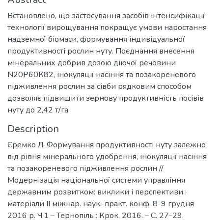
Встановлено, що застосування засобів інтенсифікації
технології вирощування покращує умови наростання
надземної біомаси, формування індивідуальної
продуктивності рослин нуту. Поєднання внесення
мінеральних добрив дозою діючої речовини
N20Р60К82, інокуляції насіння та позакореневого
підживлення рослин за сівби рядковим способом
дозволяє підвищити зернову продуктивність посівів
нуту до 2,42 т/га.
Description
Єремко Л. Формування продуктивності нуту залежно
від рівня мінерального удобрення, інокуляції насіння
та позакореневого підживлення рослин //
Модернізація національної системи управління
державним розвитком: виклики і перспективи :
матеріали ІІ міжнар. наук.-практ. конф. 8-9 грудня
2016 р. Ч.1 – Тернопіль : Крок, 2016. – С. 27-29.