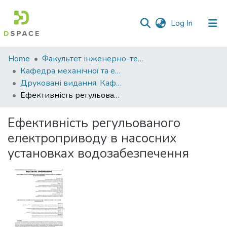
(current)
Log In
Communities
Home
Факультет інженерно-технологічний
&
Кафедра механічної та електричної інженерії
Collections
Друковані видання. Кафедра механічної та електричної інженерії
Ефективність регульованого електроприводу в насосних установках водозабезпечення
All of DSpace
Ефективність регульованого
Statistics
електроприводу в насосних
установках водозабезпечення