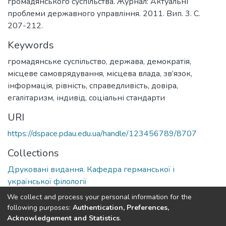
громадянського суспільства. Журнал: Актуальні
проблеми державного управління. 2011. Вип. 3. С.
207-212.
Keywords
громадянське суспільство, держава, демократія,
місцеве самоврядування, місцева влада, зв’язок,
інформація, рівність, справедливість, довіра,
егалітаризм, індивід, соціальні стандарти
URI
https://dspace.pdau.edu.ua/handle/123456789/8707
Collections
Друковані видання. Кафедра германської і
української філології
We collect and process your personal information for the
Full item page
following purposes:
Authentication, Preferences,
Acknowledgement and Statistics
.