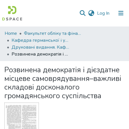
(current)
Log In
Communities
Home
Факультет обліку та фінансів
&
Кафедра германської і української філології
Collections
Друковані видання. Кафедра германської і української філології
Розвинена демократія і дієздатне місцеве самоврядування–важливі складові досконалого громадянського суспільства
All of DSpace
Розвинена демократія і дієздатне
Statistics
місцеве самоврядування–важливі
складові досконалого
громадянського суспільства