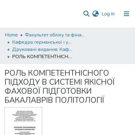
(current)
Log In
Communities
Home
Факультет обліку та фінансів
&
Кафедра германської і української філології
Collections
Друковані видання. Кафедра германської і української філології
РОЛЬ КОМПЕТЕНТНІСНОГО ПІДХОДУ В СИСТЕМІ ЯКІСНОЇ ФАХОВОЇ ПІДГОТОВКИ БАКАЛАВРІВ ПОЛІТОЛОГІЇ
All of DSpace
РОЛЬ КОМПЕТЕНТНІСНОГО
Statistics
ПІДХОДУ В СИСТЕМІ ЯКІСНОЇ
ФАХОВОЇ ПІДГОТОВКИ
БАКАЛАВРІВ ПОЛІТОЛОГІЇ