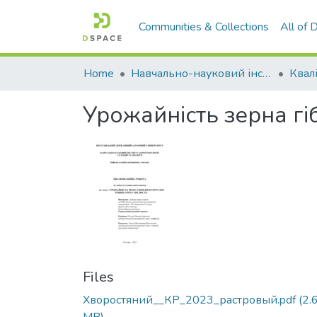
Communities & Collections
All of
Home
Навчально-науковий інститут агротехнологій, селекції та екології
Урожайність зерна гіб
Files
Хворостяний__КР_2023_растровый.pdf
(2.