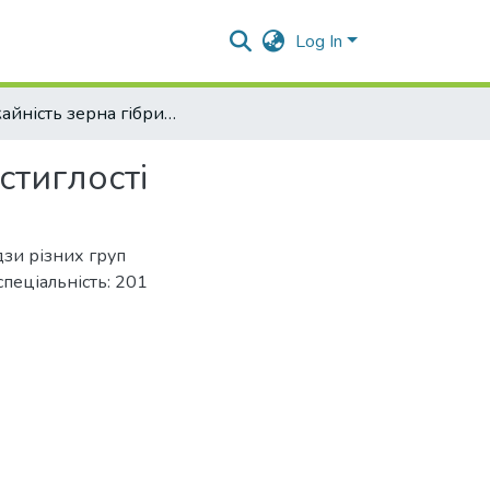
Log In
Урожайність зерна гібридів кукурудзи різних груп стиглості
стиглості
дзи різних груп
 спеціальність: 201