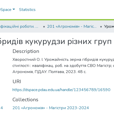
 DSpace
Statistics
Кваліфікаційні роботи. ННІ агротехнологій, селекції та екології
201 «Агрономія» - Магістри 2023-2024
ридів кукурудзи різних груп 
Description
Хворостний О. І. Урожайність зерна гібридів кукуру
стиглості : кваліфікац. роб. на здобуття СВО Магістр;
Агрономія, ПДАУ. Полтава, 2023. 48 с.
URI
https://dspace.pdau.edu.ua/handle/123456789/16590
Collections
64
201 «Агрономія» - Магістри 2023-2024