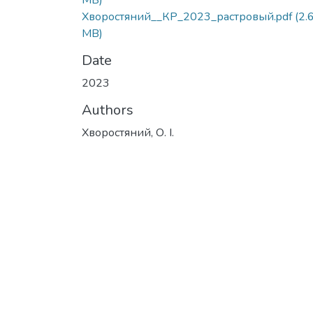
MB)
Хворостяний__КР_2023_растровый.pdf
(2.
MB)
Date
2023
Authors
Хворостяний, О. І.