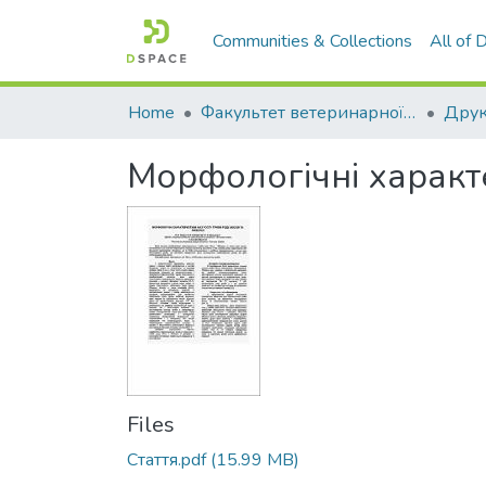
Communities & Collections
All of
Home
Факультет ветеринарної медицини
Морфологічні характе
Files
Стаття.pdf
(15.99 MB)