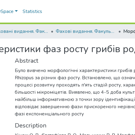
 DSpace
Statistics
Друковані видання. Факультет ветеринарної медицини
Фахові видання. Факультет ветеринарної медицини
ристики фаз росту грибів род
Abstract
Було вивчено морфологічні характеристики грибів р
Rhizopus за різних фаз росту. Встановлено, що означ
процесі розвитку проходять п'ять стадій росту, хар
більшості мікроміцетів. Виявлено, що 4-5 доба куль
найбільш інформативною з точки зору ідентифікації
відповідає завершенню фази прискореного нерівно
фазі експоненціального росту
Description