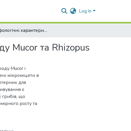
Log In
Морфологічні характеристики фаз росту грибів роду Mucor та Rhizopus
у Mucor та Rhizopus
оду Mucor і
ені мікроміцети в
актерних для
тивування є
 грибів, що
мірного росту та