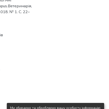
логічні
opus.Ветеринарія,
018. № 1. С. 22–
ів
и
Ми збираємо та обробляємо вашу особисту інформацію