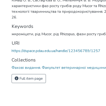
Кінаш О. В., Євстаф’єва В. О., Мельничук В. В. Морфо
характеристики фаз росту грибів роду Mucor та Rhiz
технології тваринництва та природокористування. 2
26.
Keywords
мкроміцети, рід Mucor, рід Rhizopus, фази росту гриб
URI
https://dspace.pdau.edu.ua/handle/123456789/1257
Collections
.
Фахові видання. Факультет ветеринарної медицин
Full item page