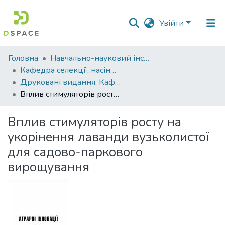
Увійти
Фонди
Головна
Навчально-науковий інститут агротехнологій, селекції та екології
та
Кафедра селекції, насінництва і генетики
зібрання
Друковані видання. Кафедра селекції, насінництва і генетики
Вплив стимуляторів росту на укорінення лаванди вузьколистої для садово-паркового вирощування
Пошук за критеріями
Вплив стимуляторів росту на
Статистика
укорінення лаванди вузьколистої
для садово-паркового
вирощування