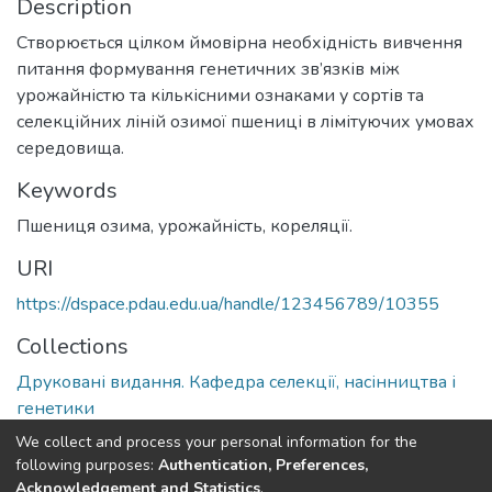
Description
Створюється цілком ймовірна необхідність вивчення
питання формування генетичних зв’язків між
урожайністю та кількісними ознаками у сортів та
селекційних ліній озимої пшениці в лімітуючих умовах
середовища.
Keywords
Пшениця озима, урожайність, кореляції.
URI
https://dspace.pdau.edu.ua/handle/123456789/10355
Collections
Друковані видання. Кафедра селекції, насінництва і
генетики
We collect and process your personal information for the
Full item page
following purposes:
Authentication, Preferences,
Acknowledgement and Statistics
.