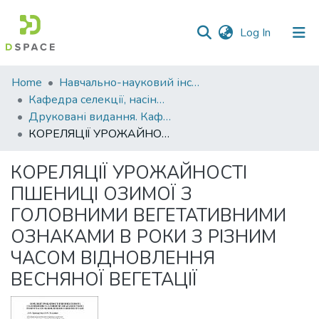
(current)
Log In
Communities
Home
Навчально-науковий інститут агротехнологій, селекції та екології
&
Кафедра селекції, насінництва і генетики
Collections
Друковані видання. Кафедра селекції, насінництва і генетики
КОРЕЛЯЦІЇ УРОЖАЙНОСТІ ПШЕНИЦІ ОЗИМОЇ З ГОЛОВНИМИ ВЕГЕТАТИВНИМИ ОЗНАКАМИ В РОКИ З РІЗНИМ ЧАСОМ ВІДНОВЛЕННЯ ВЕСНЯНОЇ ВЕГЕТАЦІЇ
All of DSpace
КОРЕЛЯЦІЇ УРОЖАЙНОСТІ
Statistics
ПШЕНИЦІ ОЗИМОЇ З
ГОЛОВНИМИ ВЕГЕТАТИВНИМИ
ОЗНАКАМИ В РОКИ З РІЗНИМ
ЧАСОМ ВІДНОВЛЕННЯ
ВЕСНЯНОЇ ВЕГЕТАЦІЇ