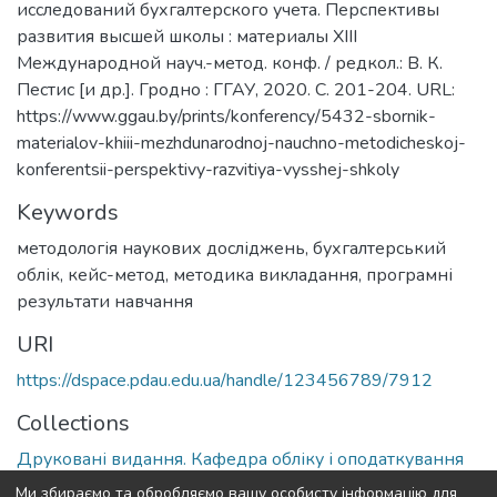
исследований бухгалтерского учета. Перспективы
развития высшей школы : материалы XIII
Международной науч.-метод. конф. / редкол.: В. К.
Пестис [и др.]. Гродно : ГГАУ, 2020. С. 201-204. URL:
https://www.ggau.by/prints/konferency/5432-sbornik-
materialov-khiii-mezhdunarodnoj-nauchno-metodicheskoj-
konferentsii-perspektivy-razvitiya-vysshej-shkoly
Keywords
методологія наукових досліджень
,
бухгалтерський
облік
,
кейс-метод
,
методика викладання
,
програмні
результати навчання
URI
https://dspace.pdau.edu.ua/handle/123456789/7912
Collections
Друковані видання. Кафедра обліку і оподаткування
Ми збираємо та обробляємо вашу особисту інформацію для