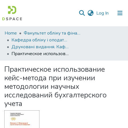
(current)
Log In
Communities
Home
Факультет обліку та фінансів
&
Кафедра обліку і оподаткування
Collections
Друковані видання. Кафедра обліку і оподаткування
Практическое использование кейс-метода при изучении методологии научных исследований бухгалтерского учета
All of DSpace
Практическое использование
Statistics
кейс-метода при изучении
методологии научных
исследований бухгалтерского
учета