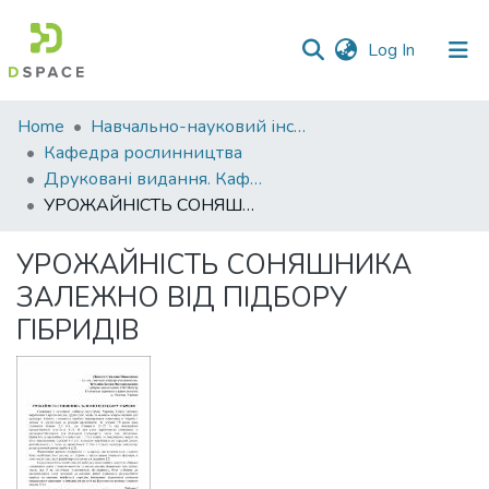
(current)
Log In
Communities
Home
Навчально-науковий інститут агротехнологій, селекції та екології
&
Кафедра рослинництва
Collections
Друковані видання. Кафедра рослинництва
УРОЖАЙНІСТЬ СОНЯШНИКА ЗАЛЕЖНО ВІД ПІДБОРУ ГІБРИДІВ
All of DSpace
УРОЖАЙНІСТЬ СОНЯШНИКА
Statistics
ЗАЛЕЖНО ВІД ПІДБОРУ
ГІБРИДІВ