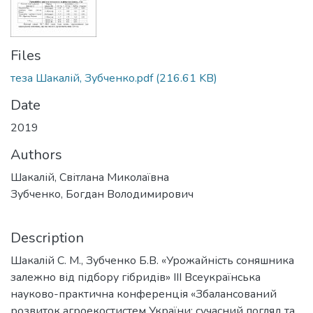
Files
теза Шакалій, Зубченко.pdf
(216.61 KB)
Date
2019
Authors
Шакалій, Світлана Миколаївна
Зубченко, Богдан Володимирович
Description
Шакалій С. М., Зубченко Б.В. «Урожайність соняшника
залежно від підбору гібридів» ІІІ Всеукраїнська
науково-практична конференція «Збалансований
розвиток агроекостистем України: сучасний погляд та