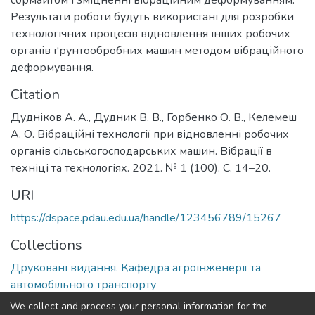
сормайтом і зміцненні вібраційним деформуванням.
Результати роботи будуть використані для розробки
технологічних процесів відновлення інших робочих
органів ґрунтообробних машин методом вібраційного
деформування.
Citation
Дудніков А. А., Дудник В. В., Горбенко О. В., Келемеш
А. О. Вібраційні технології при відновленні робочих
органів сільськогосподарських машин. Вібрації в
техніці та технологіях. 2021. № 1 (100). С. 14–20.
URI
https://dspace.pdau.edu.ua/handle/123456789/15267
Collections
Друковані видання. Кафедра агроінженерії та
автомобільного транспорту
We collect and process your personal information for the