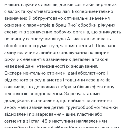
машин: плужних лемішів, дисків сошників зернових
сівалок та культиваторних лап. Експериментально
визначено й обґрунтовано оптимальні значення
основних параметрів вібраційної обробки ріжучих
елементів зазначених робочих органів, що знижують
величину їх зносу: амплітуда А і частота коливань
обробного інструменту n, час зміцнення t. Показано
зміну величини лінійного зношування по ширині
ріжучих елементів зазначених деталей, а також
наведені дані інтенсивності їх зношування.
Експериментально отримані дані абсолютного і
відносного зносу діаметра і товщини леза дисків
сошників, що дозволило вибрати більш ефективну
технологію їх відновлення. За результатами
досліджень встановлено, що найменше значення
зносу мали зазначені деталі ґрунтообробної техніки
відновлені приварюванням шин, пластин або
сегментів зі сталі 45 з наступним наплавленням