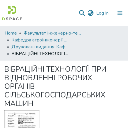
(current)
Log In
Communities
Home
Факультет інженерно-технологічний
&
Кафедра агроінженерії та автомобільного транспорту
Collections
Друковані видання. Кафедра агроінженерії та автомобільного транспорту
ВІБРАЦІЙНІ ТЕХНОЛОГІЇ ПРИ ВІДНОВЛЕННІ РОБОЧИХ ОРГАНІВ СІЛЬСЬКОГОСПОДАРСЬКИХ МАШИН
All of DSpace
ВІБРАЦІЙНІ ТЕХНОЛОГІЇ ПРИ
Statistics
ВІДНОВЛЕННІ РОБОЧИХ
ОРГАНІВ
СІЛЬСЬКОГОСПОДАРСЬКИХ
МАШИН