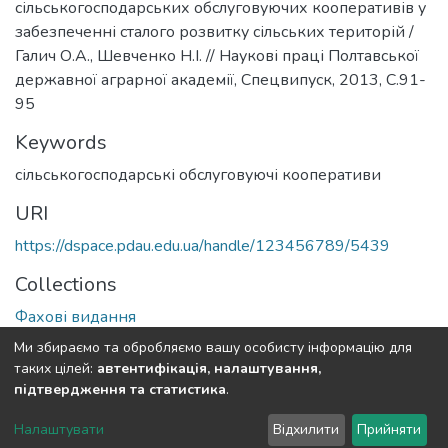
сільськогосподарських обслуговуючих кооперативів у
забезпеченні сталого розвитку сільських територій /
Галич О.А., Шевченко Н.І. // Наукові праці Полтавської
державної аграрної академії, Спецвипуск, 2013, С.91-
95
Keywords
сільськогосподарські обслуговуючі кооперативи
URI
https://dspace.pdau.edu.ua/handle/123456789/5439
Collections
Фахові видання
Ми збираємо та обробляємо вашу особисту інформацію для
Full item page
таких цілей:
автентифікація, налаштування,
підтвердження та статистика
.
DSpace software
copyright © 2002-2026
LYRASIS
Налаштувати
Відхилити
Прийняти
Cookie settings
Send Feedback