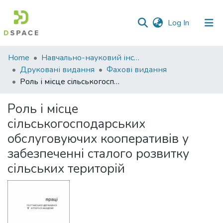
(current)
Log In
Communities
Home
Навчально-науковий інститут економіки, управління, права та інформаційних технологій
&
Друковані видання
Фахові видання
Collections
Роль і місце сільськогосподарських обслуговуючих кооперативів у забезпеченні сталого розвитку сільських територій
All of DSpace
Роль і місце
сільськогосподарських
Statistics
обслуговуючих кооперативів у
забезпеченні сталого розвитку
сільських територій