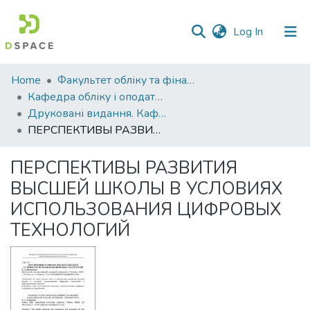
(current)
Log In
Communities
Home
Факультет обліку та фінансів
&
Кафедра обліку і оподаткування
Collections
Друковані видання. Кафедра обліку і оподаткування
ПЕРСПЕКТИВЫ РАЗВИТИЯ ВЫСШЕЙ ШКОЛЫ В УСЛОВИЯХ ИСПОЛЬЗОВАНИЯ ЦИФРОВЫХ ТЕХНОЛОГИЙ
All of DSpace
ПЕРСПЕКТИВЫ РАЗВИТИЯ
Statistics
ВЫСШЕЙ ШКОЛЫ В УСЛОВИЯХ
ИСПОЛЬЗОВАНИЯ ЦИФРОВЫХ
ТЕХНОЛОГИЙ