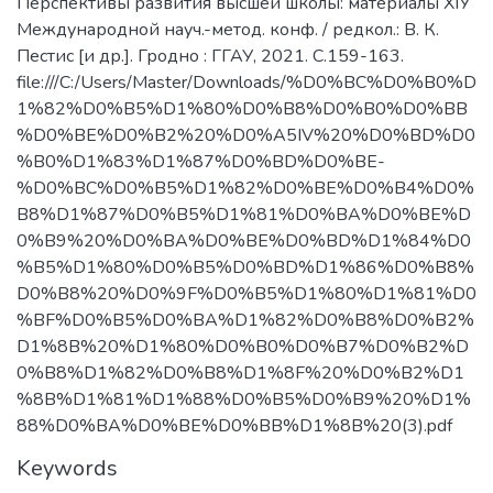
Перспективы развития высшей школы: материалы XIУ
Международной науч.-метод. конф. / редкол.: В. К.
Пестис [и др.]. Гродно : ГГАУ, 2021. С.159-163.
file:///C:/Users/Master/Downloads/%D0%BC%D0%B0%D
1%82%D0%B5%D1%80%D0%B8%D0%B0%D0%BB
%D0%BE%D0%B2%20%D0%A5IV%20%D0%BD%D0
%B0%D1%83%D1%87%D0%BD%D0%BE-
%D0%BC%D0%B5%D1%82%D0%BE%D0%B4%D0%
B8%D1%87%D0%B5%D1%81%D0%BA%D0%BE%D
0%B9%20%D0%BA%D0%BE%D0%BD%D1%84%D0
%B5%D1%80%D0%B5%D0%BD%D1%86%D0%B8%
D0%B8%20%D0%9F%D0%B5%D1%80%D1%81%D0
%BF%D0%B5%D0%BA%D1%82%D0%B8%D0%B2%
D1%8B%20%D1%80%D0%B0%D0%B7%D0%B2%D
0%B8%D1%82%D0%B8%D1%8F%20%D0%B2%D1
%8B%D1%81%D1%88%D0%B5%D0%B9%20%D1%
88%D0%BA%D0%BE%D0%BB%D1%8B%20(3).pdf
Keywords