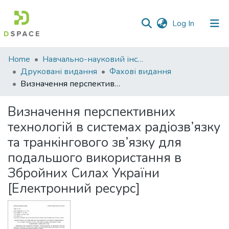
(current)
Log In
Communities
Home
Навчально-науковий інститут економіки, управління, права та інформаційних технологій
&
Друковані видання
Фахові видання
Collections
Визначення перспективних технологій в системах радіозв’язку та транкінгового зв’язку для подальшого використання в Збройних Силах України [Електронний ресурс]
All of DSpace
Визначення перспективних
технологій в системах радіозв’язку
Statistics
та транкінгового зв’язку для
подальшого використання в
Збройних Силах України
[Електронний ресурс]