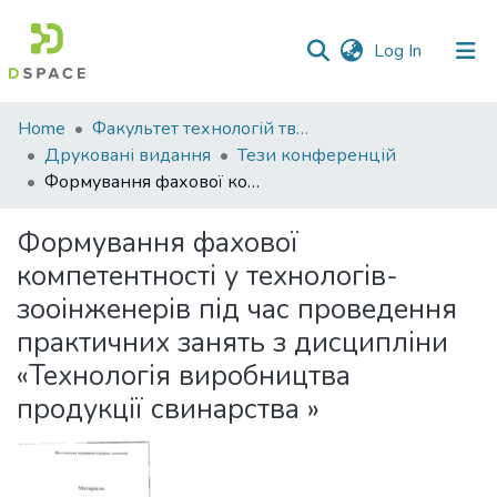
(current)
Log In
Communities
Home
Факультет технологій тваринництва та продовольства
&
Друковані видання
Тези конференцій
Collections
Формування фахової компетентності у технологів- зооінженерів під час проведення практичних занять з дисципліни «Технологія виробництва продукції свинарства »
All of DSpace
Формування фахової
компетентності у технологів-
Statistics
зооінженерів під час проведення
практичних занять з дисципліни
«Технологія виробництва
продукції свинарства »