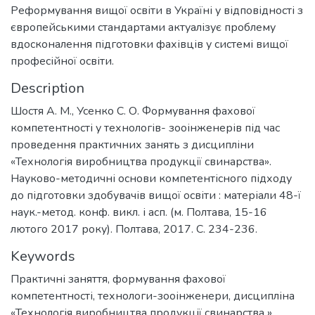
Реформування вищої освіти в Україні у відповідності з
європейськими стандартами актуалізує проблему
вдосконалення підготовки фахівців у системі вищої
професійної освіти.
Description
Шостя А. М., Усенко С. О. Формування фахової
компетентності у технологів- зооінженерів під час
проведення практичних занять з дисципліни
«Технологія виробництва продукції свинарства».
Науково-методичні основи компетентісного підходу
до підготовки здобувачів вищої освіти : матеріали 48-ї
наук.-метод. конф. викл. і асп. (м. Полтава, 15-16
лютого 2017 року). Полтава, 2017. С. 234-236.
Keywords
Практичні заняття
,
формування фахової
компетентності
,
технологи-зооінженери
,
дисципліна
«Технологія виробництва продукції свинарства »