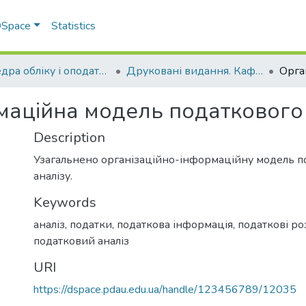
 DSpace
Statistics
Кафедра обліку і оподаткування
Друковані видання. Кафедра обліку і оподаткування
маційна модель податкового 
Description
Узагальнено організаційно-інформаційну модель п
аналізу.
Keywords
аналіз
,
податки
,
податкова інформація
,
податкові р
податковий аналіз
URI
https://dspace.pdau.edu.ua/handle/123456789/12035