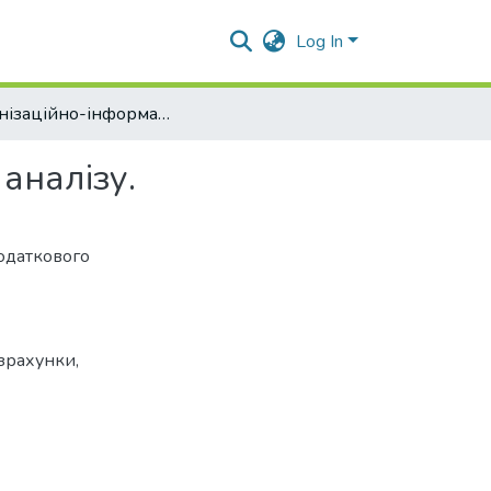
Log In
Організаційно-інформаційна модель податкового аналізу.
аналізу.
одаткового
озрахунки
,