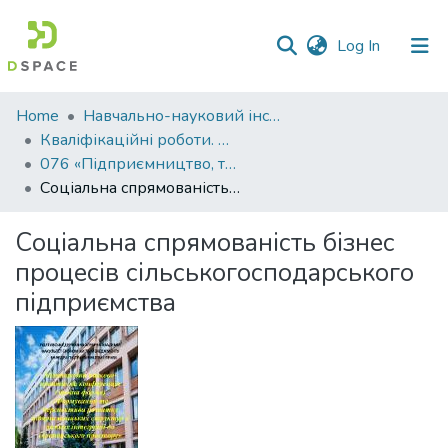
(current)
Log In
Communities
Home
Навчально-науковий інститут економіки, управління, права та інформаційних технологій
&
Кваліфікаційні роботи. ННІ економіки, управління, права та ІТ
Collections
076 «Підприємництво, торгівля та біржова діяльність»
Cоціальна спрямованість бізнес процесів сільськогосподарського підприємства
All of DSpace
Cоціальна спрямованість бізнес
Statistics
процесів сільськогосподарського
підприємства