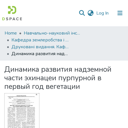
(current)
Log In
Communities
Home
Навчально-науковий інститут агротехнологій, селекції та екології
&
Кафедра землеробства і агрохімії ім. В.І.Сазанова
Collections
Друковані видання. Кафедра землеробства і агрохімії ім. В.І.Сазанова
Динамика развития надземной части эхинацеи пурпурной в первый год вегетации
All of DSpace
Динамика развития надземной
Statistics
части эхинацеи пурпурной в
первый год вегетации