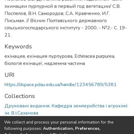
эхинацеи пурпурной в первый год вегетации/ С.В.
Поспелов, В.Н. Самородов, С.А. Кравченко, И.Г.
Письмак. // Вісник Полтавського державного
сільськогосподарського інституту - 2000. - №2.- С. 19-
21.
Keywords
ехінацея
,
ехінацея пурпурова
,
Echinacea purpurea
,
біологія ехінацеї
,
надземна частина
URI
https://dspace.pdau.edu.ua/handle/123456789/5381
Collections
Друковані видання. Кафедра землеробства і агрохімії
ім. В.І.Сазанова
We collect and process your personal information for the
Full item page
following purposes:
Authentication, Preferences,