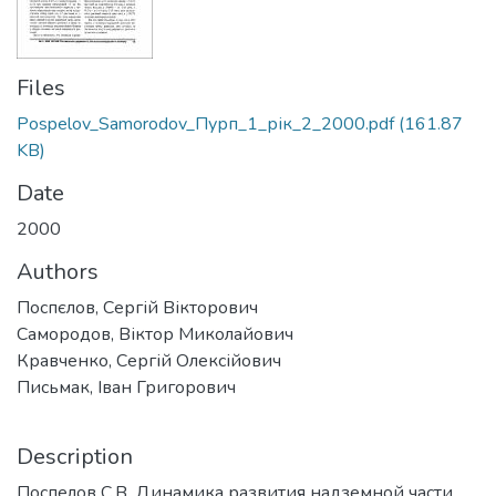
Files
Pospelov_Samorodov_Пурп_1_рік_2_2000.pdf
(161.87
KB)
Date
2000
Authors
Поспєлов, Сергій Вікторович
Самородов, Віктор Миколайович
Кравченко, Сергій Олексійович
Письмак, Іван Григорович
Description
Поспелов С.В. Динамика развития надземной части