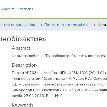
 DSpace
Statistics
Друковані видання. Навчально-науковий інститут агротехнологій, селекції та екології
Патенти та авторські свідоцтва. Навчально-науковий інститут агротехнологій, селекції та екології
інобіоактив»
Abstract
Кормова добавка "Ехінобіоактив" містить корені ехін
Description
Патент №76841, Україна, МПК А23K 1/00 (2013.01)
«Ехінобіоактив» / Сметанська І.М., Чудак Р.А., Самор
С.В. – Заявники і патентовласники Сметанська І.М., Ч
Самородов В.М., Поспєлов С.В.- № u 201207186 заяв
опубл. 25.01.2013. Бюл. № 2.
Keywords