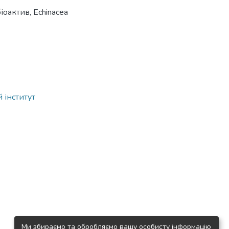
біоактив
,
Echinacea
 інститут
Ми збираємо та обробляємо вашу особисту інформацію