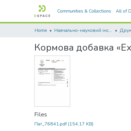
Communities & Collections
All of
Home
Навчально-науковий інститут агротехнологій, селекції та екології
Кормова добавка «Ех
Files
Пат_76841.pdf
(154.17 KB)