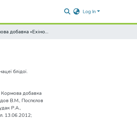
Log In
Кормова добавка «Ехінобіоактив»
ацеї блідої.
. Кормова добавка
одов В.М., Поспєлов
удак Р.А.,
л. 13.06.2012;