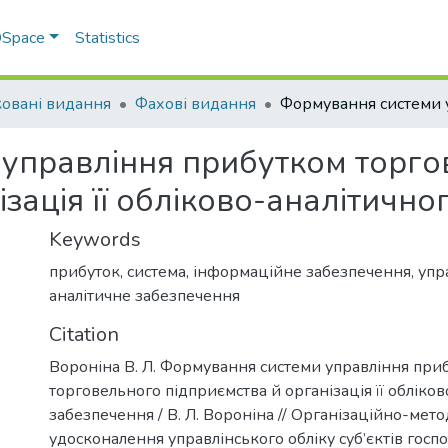
 DSpace
Statistics
овані видання
Фахові видання
управління прибутком торго
ізація її обліково-аналітичн
Keywords
прибуток
,
система
,
інформаційне забезпечення
,
упр
аналітичне забезпечення
Citation
Вороніна В. Л. Формування системи управління при
торговельного підприємства й організація її обліко
забезпечення / В. Л. Вороніна // Організаційно-мет
удосконалення управлінського обліку суб’єктів госпо