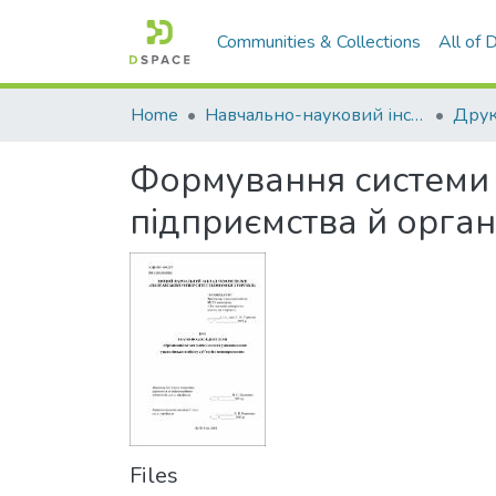
Communities & Collections
All of
Home
Навчально-науковий інститут економіки, управління, права та інформаційних технологій
Друк
Формування системи 
підприємства й орган
Files