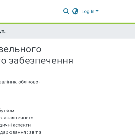
Log In
Формування системи управління прибутком торговельного підприємства й організація її обліково-аналітичного забезпечення
вельного
ого забезпечення
авління
,
обліково-
бутком
во-аналітичного
одичні аспекти
дарювання : звіт з