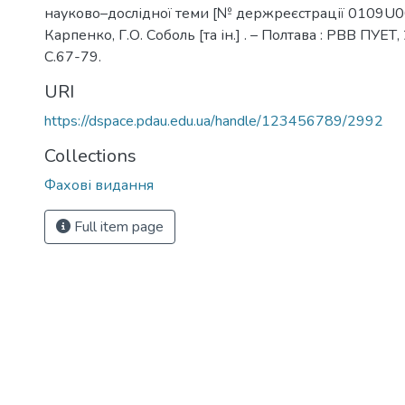
науково–дослідної теми [№ держреєстрації 0109U00
Карпенко, Г.О. Соболь [та ін.] . – Полтава : РВВ ПУЕТ, 
С.67-79.
URI
https://dspace.pdau.edu.ua/handle/123456789/2992
Collections
Фахові видання
Full item page