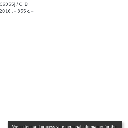
6955] / О. В.
2016 . – 355 с. –
We collect and process your personal information for the