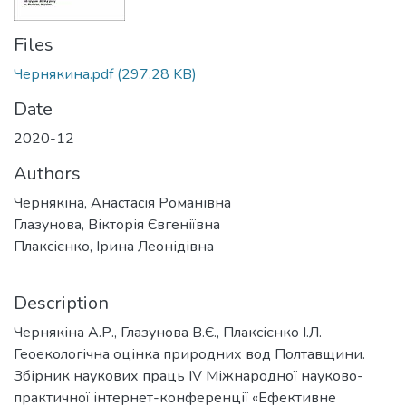
Files
Чернякина.pdf
(297.28 KB)
Date
2020-12
Authors
Чернякіна, Анастасія Романівна
Глазунова, Вікторія Євгеніївна
Плаксієнко, Ірина Леонідівна
Description
Чернякіна А.Р., Глазунова В.Є., Плаксієнко І.Л.
Геоекологічна оцінка природних вод Полтавщини.
Збірник наукових праць ІV Міжнародної науково-
практичної інтернет-конференції «Ефективне