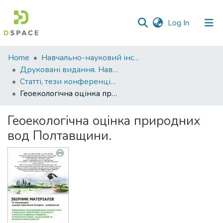
(current)
Log In
Communities
Home
Навчально-науковий інститут агротехнологій, селекції та екології
&
Друковані видання. Навчально-науковий інститут агротехнологій, селекції та екології
Collections
Статті, тези конференцій. Навчально-науковий інститут агротехнологій, селекції та екології
Геоекологічна оцінка природних вод Полтавщини.
All of DSpace
Геоекологічна оцінка природних
Statistics
вод Полтавщини.