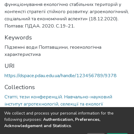
функціонування екологічно стабільних територій у
контексті стратегії стійкого розвитку: агроекологічний,
соціальний та економічний аспекти» (18.12.2020).
Полтава: ПДАА. 2020. С.19-21.
Keywords
Підземні води Полтавщини
,
геоекологічна
характеристика
URI
https://dspace.pdau.edu.ua/handle/123456789/9378
Collections
Статті, тези конференцій. Навчально-науковий
інститут агротехнологій, селекції та екології
We collect and process your personal information for the
Full item page
following purposes:
Authentication, Preferences,
Acknowledgement and Statistics
.