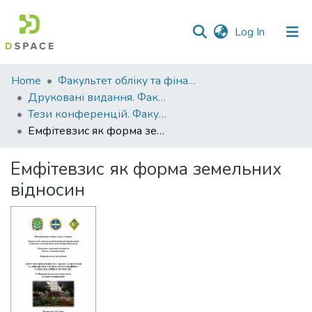
(current)
Log In
Communities
Home
Факультет обліку та фінансів
&
Друковані видання. Факультет обліку та фінансів
Collections
Тези конференцій. Факультет обліку та фінансів
Емфітевзис як форма земельних відносин
All of DSpace
Емфітевзис як форма земельних
Statistics
відносин