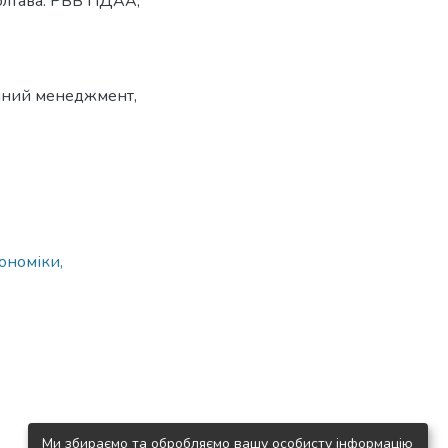
Полтава: РВВ ПДАА,
чний менеджмент
,
ономіки,
Ми збираємо та обробляємо вашу особисту інформацію