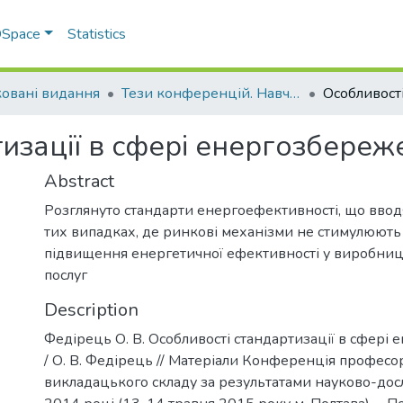
 DSpace
Statistics
овані видання
Тези конференцій. Навчально-науковий інститут економіки, управління, права та інформаційних технологій
изації в сфері енергозбереж
Abstract
Розглянуто стандарти енергоефективності, що ввод
тих випадках, де ринкові механізми не стимулюють
підвищення енергетичної ефективності у виробницт
послуг
Description
Федірець О. В. Особливості стандартизації в сфері
/ О. В. Федірець // Матеріали Конференція професо
викладацького складу за результатами науково-досл