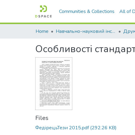
Communities & Collections
All of
Home
Навчально-науковий інститут економіки, управління, права та інформаційних технологій
Друк
Особливості стандарт
Files
ФедірецьТези 2015.pdf
(292.26 KB)