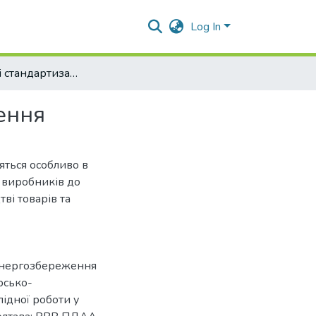
Log In
Особливості стандартизації в сфері енергозбереження
ення
яться особливо в
 виробників до
ві товарів та
 енергозбереження
рсько-
ідної роботи у