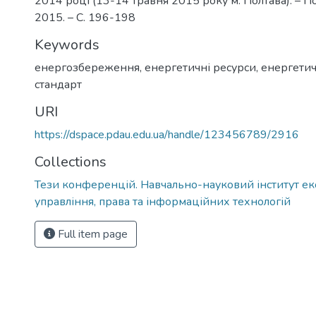
2014 році (13-14 травня 2015 року м. Полтава). – 
2015. – С. 196-198
Keywords
енергозбереження
,
енергетичні ресурси
,
енергети
стандарт
URI
https://dspace.pdau.edu.ua/handle/123456789/2916
Collections
Тези конференцій. Навчально-науковий інститут ек
управління, права та інформаційних технологій
Full item page