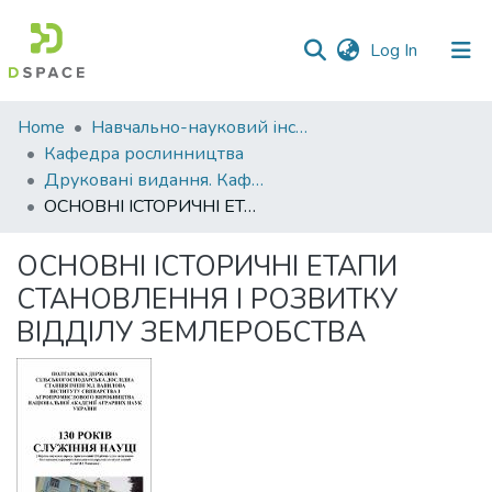
(current)
Log In
Communities
Home
Навчально-науковий інститут агротехнологій, селекції та екології
&
Кафедра рослинництва
Collections
Друковані видання. Кафедра рослинництва
ОСНОВНІ ІСТОРИЧНІ ЕТАПИ СТАНОВЛЕННЯ І РОЗВИТКУ ВІДДІЛУ ЗЕМЛЕРОБСТВА
All of DSpace
ОСНОВНІ ІСТОРИЧНІ ЕТАПИ
Statistics
СТАНОВЛЕННЯ І РОЗВИТКУ
ВІДДІЛУ ЗЕМЛЕРОБСТВА