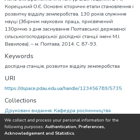
Корецький О.Є. Основні історичні етапи становлення і
розвитку відділу землеробства. 130 років служіння
науці (Збірник наукових праць, присвячений
130річчю з дня заснування Полтавської державної
сільськогосподарської дослідної станції імені М.І.
Вавилова). – м. Полтава, 2014. С. 87-93.
Keywords
дослідна станція, розвиток відділу землеробства
URI
https://dspace.pdau.edu.ua/handle/123456789/5735
Collections
Друковані видання. Кафедра рослинництва
We collect and process your personal information for the
Full item page
following purposes:
Authentication, Preferences,
Acknowledgement and Statistics
.