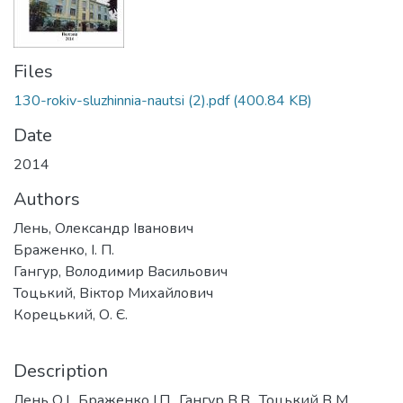
Files
130-rokiv-sluzhinnia-nautsi (2).pdf
(400.84 KB)
Date
2014
Authors
Лень, Олександр Іванович
Браженко, І. П.
Гангур, Володимир Васильович
Тоцький, Віктор Михайлович
Корецький, О. Є.
Description
Лень О.І., Браженко І.П., Гангур В.В., Тоцький В М.,