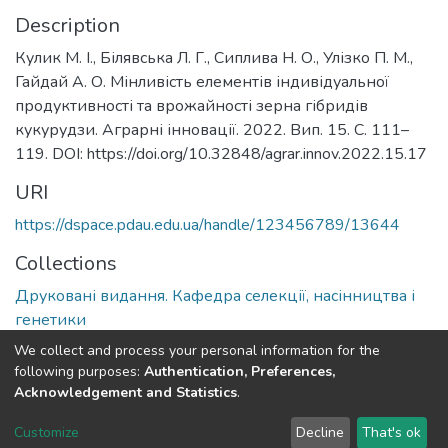
Description
Кулик М. І., Білявська Л. Г., Сиплива Н. О., Улізко П. М.,
Гайдай А. О. Мінливість елементів індивідуальної
продуктивності та врожайності зерна гібридів
кукурудзи. Аграрні інновації. 2022. Вип. 15. С. 111–
119. DOI: https://doi.org/10.32848/agrar.innov.2022.15.17
URI
https://dspace.pdau.edu.ua/handle/123456789/13644
Collections
Друковані видання. Кафедра селекції, насінництва і
генетики
We collect and process your personal information for the
Full item page
following purposes:
Authentication, Preferences,
Acknowledgement and Statistics
.
DSpace software
copyright © 2002-2026
LYRASIS
Customize
Decline
That's ok