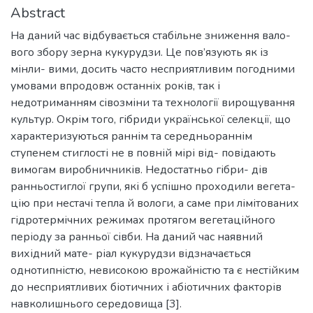
Abstract
На даний час відбувається стабільне зниження вало-
вого збору зерна кукурудзи. Це пов’язують як із
мінли- вими, досить часто несприятливим погодними
умовами впродовж останніх років, так і
недотриманням сівозміни та технології вирощування
культур. Окрім того, гібриди української селекції, що
характеризуються раннім та середньораннім
ступенем стиглості не в повній мірі від- повідають
вимогам виробничників. Недостатньо гібри- дів
ранньостиглої групи, які б успішно проходили вегета-
цію при нестачі тепла й вологи, а саме при лімітованих
гідротермічних режимах протягом вегетаційного
періоду за ранньої сівби. На даний час наявний
вихідний мате- ріал кукурудзи відзначається
однотипністю, невисокою врожайністю та є нестійким
до несприятливих біотичних і абіотичних факторів
навколишнього середовища [3].