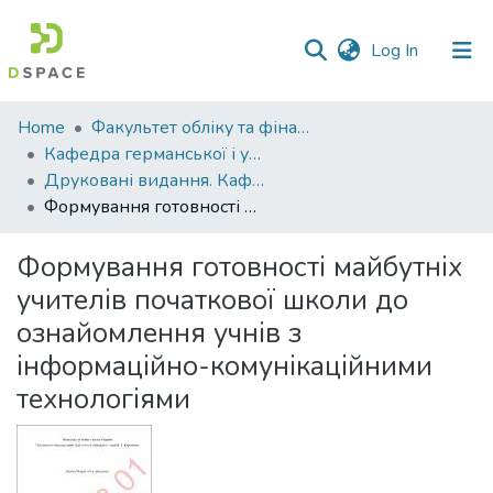
(current)
Log In
Communities
Home
Факультет обліку та фінансів
&
Кафедра германської і української філології
Collections
Друковані видання. Кафедра германської і української філології
Формування готовності майбутніх учителів початкової школи до ознайомлення учнів з інформаційно-комунікаційними технологіями
All of DSpace
Формування готовності майбутніх
Statistics
учителів початкової школи до
ознайомлення учнів з
інформаційно-комунікаційними
технологіями