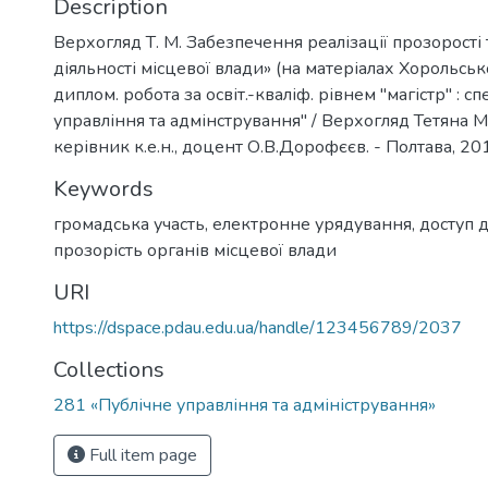
Description
Верхогляд Т. М. Забезпечення реалізації прозорості т
діяльності місцевої влади» (на матеріалах Хорольсько
диплом. робота за освіт.-кваліф. рівнем "магістр" : с
управління та адмінстрування" / Верхогляд Тетяна Ми
керівник к.е.н., доцент О.В.Дорофєєв. - Полтава, 201
Keywords
громадська участь
,
електронне урядування
,
доступ 
прозорість органів місцевої влади
URI
https://dspace.pdau.edu.ua/handle/123456789/2037
Collections
281 «Публічне управління та адміністрування»
Full item page