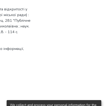
а відкритості у
ї міської ради) :
пец. 281 "Публічне
колаївна ; наук.
8. - 114 с.
до інформації
,
We collect and process your personal information for the