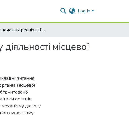
Log In
Забезпечення реалізації прозорості та відкритості у діяльності місцевої влади» (на матеріалах Хорольської міської ради)
у діяльності місцевої
икладні питання
органів місцевої
 Обґрунтовано
літики органів
 механізму діалогу
вного механізму