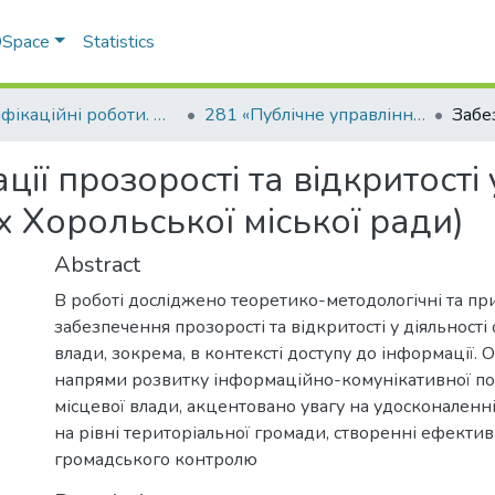
 DSpace
Statistics
Кваліфікаційні роботи. ННІ економіки, управління, права та ІТ
281 «Публічне управління та адміністрування»
ії прозорості та відкритості 
х Хорольської міської ради)
Abstract
В роботі досліджено теоретико-методологічні та пр
забезпечення прозорості та відкритості у діяльності 
влади, зокрема, в контексті доступу до інформації.
напрями розвитку інформаційно-комунікативної по
місцевої влади, акцентовано увагу на удосконаленні
на рівні територіальної громади, створенні ефекти
громадського контролю