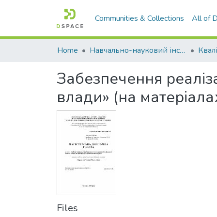
Communities & Collections
All of
Home
Навчально-науковий інститут економіки, управління, права та інформаційних технологій
Забезпечення реалізац
влади» (на матеріала
Files