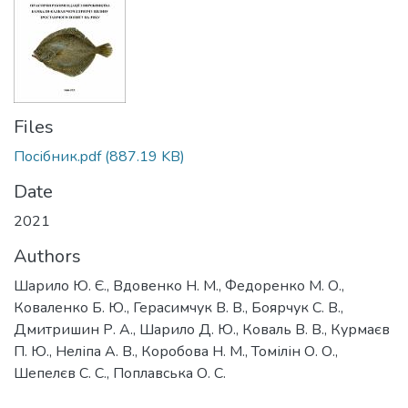
Files
Посібник.pdf
(887.19 KB)
Date
2021
Authors
Шарило Ю. Є., Вдовенко Н. М., Федоренко М. О.,
Коваленко Б. Ю., Герасимчук В. В., Боярчук С. В.,
Дмитришин Р. А., Шарило Д. Ю., Коваль В. В., Курмаєв
П. Ю., Неліпа А. В., Коробова Н. М., Томілін О. О.,
Шепелєв С. С., Поплавська О. С.