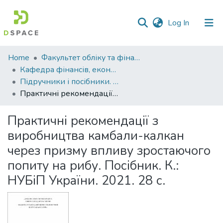
(current)
Log In
Communities
Home
Факультет обліку та фінансів
&
Кафедра фінансів, економічних досліджень і туризму
Collections
Підручники і посібники. Кафедра фінансів, економічних досліджень і туризму
Практичні рекомендації з виробництва камбали-калкан через призму впливу зростаючого попиту на рибу. Посібник. К.: НУБіП України. 2021. 28 с.
All of DSpace
Практичні рекомендації з
Statistics
виробництва камбали-калкан
через призму впливу зростаючого
попиту на рибу. Посібник. К.:
НУБіП України. 2021. 28 с.