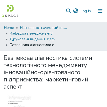
(current)
Log In
Communities
Home
Навчально-науковий інститут економіки, управління, права та інформаційних технологій
&
Кафедра менеджменту
Collections
Друковані видання. Кафедра менеджменту ім. І.А. Маркіної
Безпекова діагностика системи технологічного менеджменту інноваційно-орієнтованого підприємства: маркетинговий аспект
All of DSpace
Безпекова діагностика системи
Statistics
технологічного менеджменту
інноваційно-орієнтованого
підприємства: маркетинговий
аспект