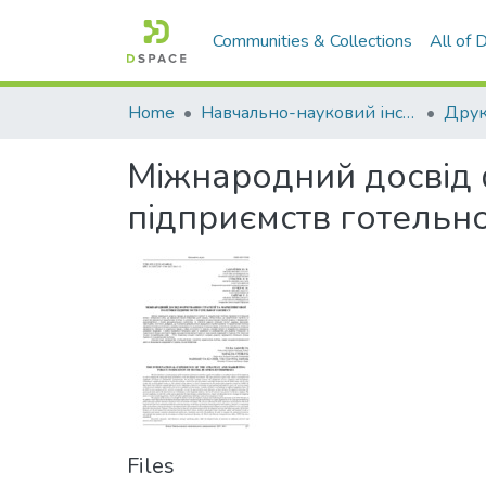
Communities & Collections
All of
Home
Навчально-науковий інститут економіки, управління, права та інформаційних технологій
Друк
Міжнародний досвід ф
підприємств готельно
Files