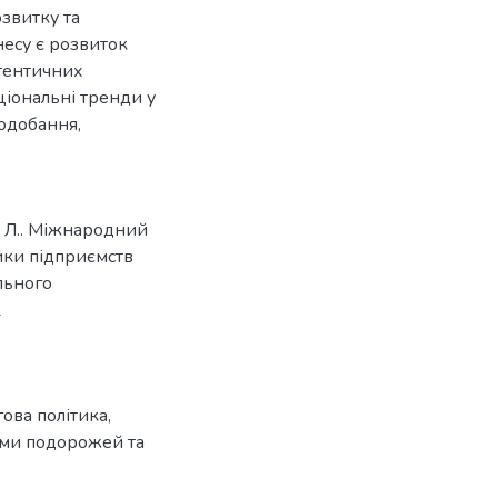
звитку та
несу є розвиток
тентичних
ціональні тренди у
подобання,
Є. Л.. Міжнародний
тики підприємств
льного
2
ова політика
,
ами подорожей та