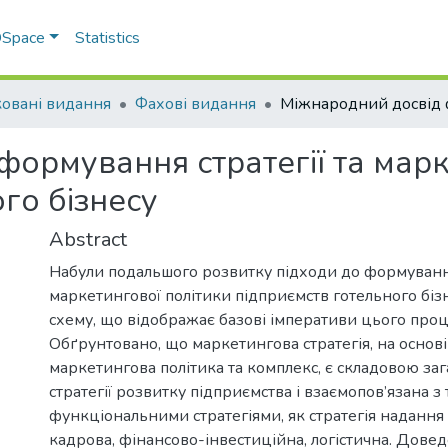
 DSpace
Statistics
овані видання
Фахові видання
ормування стратегії та марк
го бізнесу
Abstract
Набули подальшого розвитку підходи до формування
маркетингової політики підприємств готельного біз
схему, що відображає базові імперативи цього проц
Обґрунтовано, що маркетингова стратегія, на основі
маркетингова політика та комплекс, є складовою заг
стратегії розвитку підприємства і взаємопов’язана з
функціональними стратегіями, як стратегія надання 
кадрова, фінансово-інвестиційна, логістична. Дове