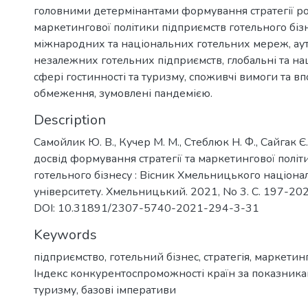
головними детермінантами формування стратегії ро
маркетингової політики підприємств готельного біз
міжнародних та національних готельних мереж, ау
незалежних готельних підприємств, глобальні та на
сфері гостинності та туризму, споживчі вимоги та в
обмеження, зумовлені пандемією.
Description
Самойлик Ю. В., Кучер М. М., Стеблюк Н. Ф., Сайгак 
досвід формування стратегії та маркетингової полі
готельного бізнесу : Вісник Хмельницького націона
університету. Хмельницький. 2021, No 3. С. 197-20
DOI: 10.31891/2307-5740-2021-294-3-31
Keywords
підприємство
,
готельний бізнес
,
стратегія
,
маркетинг
Індекс конкурентоспроможності країн за показник
туризму
,
базові імперативи