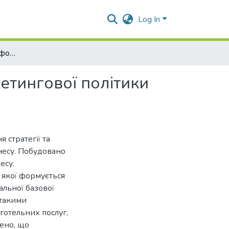
Log In
Міжнародний досвід формування стратегії та маркетингової політики підприємств готельного бізнесу
етингової політики
 стратегії та
несу. Побудовано
есу.
 якої формується
альної базової
 такими
готельних послуг,
дено, що