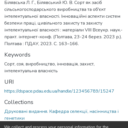
Білявська Л. Г., Білявський Ю. В. Сорт як засіб
сільськогосподарського виробництва та об'єкт
інтелектуальної власності. Інноваційні аспекти систем
безпеки праці, цивільного захисту та захисту
інтелектуальної власності : матеріали VІІІ Всеукр. наук.-
практ. інтернет-конф. (Полтава, 23-24 берез. 2023 р.).
Полтава : ПДАУ, 2023. С. 163–166.
Keywords
Сорт
,
соя
,
виробництво
,
інновація
,
захист
,
інтелектуальна власність
URI
https://dspace.pdau.edu.ua/handle/123456789/15247
Collections
Друковані видання. Кафедра селекції, насінництва і
генетики
We collect and process your personal information for the