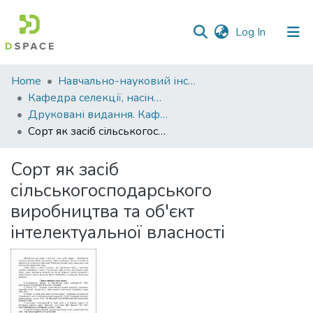
(current)
Log In
Communities
Home
Навчально-науковий інститут агротехнологій, селекції та екології
&
Кафедра селекції, насінництва і генетики
Collections
Друковані видання. Кафедра селекції, насінництва і генетики
Сорт як засіб сільськогосподарського виробництва та об'єкт інтелектуальної власності
All of DSpace
Сорт як засіб
Statistics
сільськогосподарського
виробництва та об'єкт
інтелектуальної власності