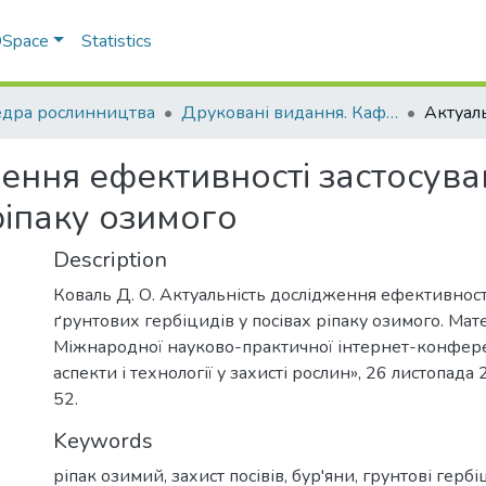
 DSpace
Statistics
дра рослинництва
Друковані видання. Кафедра рослинництва
ження ефективності застосув
ріпаку озимого
Description
Коваль Д. О. Актуальність дослідження ефективност
ґрунтових гербіцидів у посівах ріпаку озимого. Мат
Міжнародної науково-практичної інтернет-конфере
аспекти і технології у захисті рослин», 26 листопада 
52.
Keywords
ріпак озимий, захист посівів, бур'яни, грунтові герб