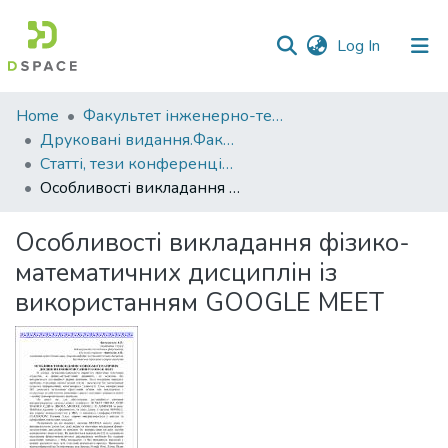
(current)
Log In
Communities
Home
Факультет інженерно-технологічний
&
Друковані видання.Факультет інженерно-технологічний
Collections
Статті, тези конференцій. Факультет інженерно-технологічний
Особливості викладання фізико-математичних дисциплін із використанням GOOGLE MEET
All of DSpace
Особливості викладання фізико-
Statistics
математичних дисциплін із
використанням GOOGLE MEET