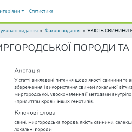
ритеріями
Статистика
уковані видання
Фахові видання
ИРГОРОДСЬКОЇ ПОРОДИ ТА 
Анотація
У статті викладені питання щодо якості свинини та а
збереження і використання свиней локальної вітчи
миргородської, удосконалення її методами внутріпор
«прилиттям крові» інших генотипів.
Ключові слова
свині
,
миргородська порода
,
якість свинини
,
селекц
локальні породи