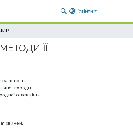
Увійти
ЯКІСТЬ СВИНИНИ МИРГОРОДСЬКОЇ ПОРОДИ ТА МЕТОДИ ЇЇ УДОСКОНАЛЕННЯ
МЕТОДИ ЇЇ
ктуальності
зняної породи –
одної селекції та
ия свиней
,