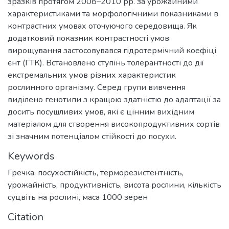
зразків протягом 2008–2010 рр. за урожайними
характеристиками та морфологічними показниками в
контрастних умовах оточуючого середовища. Як
додатковий показник контрастності умов
вирощування застосовувався гідротермічний коефіці
єнт (ГТК). Встановлено ступінь толерантності до дії
екстремальних умов різних характеристик
рослинного організму. Серед групи вивчення
виділено генотипи з кращою здатністю до адаптації за
досить посушливих умов, які є цінним вихідним
матеріалом для створення високопродуктивних сортів
зі значним потенціалом стійкості до посухи.
Keywords
Гречка
,
посухостійкість
,
терморезистентність
,
урожайність
,
продуктивність
,
висота рослини
,
кількість
суцвіть на рослині
,
маса 1000 зерен
Citation