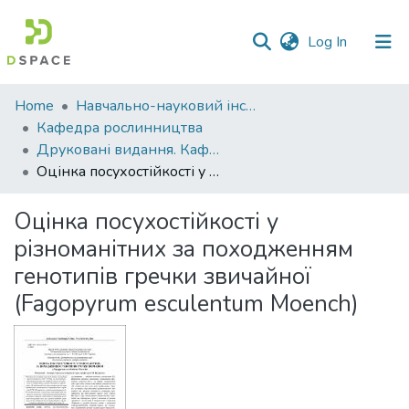
(current)
Log In
Communities
Home
Навчально-науковий інститут агротехнологій, селекції та екології
&
Кафедра рослинництва
Collections
Друковані видання. Кафедра рослинництва
Оцінка посухостійкості у різноманітних за походженням генотипів гречки звичайної (Fagopyrum esculentum Moench)
All of DSpace
Оцінка посухостійкості у
Statistics
різноманітних за походженням
генотипів гречки звичайної
(Fagopyrum esculentum Moench)