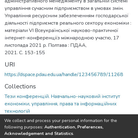
адміністративного менеджменту в загальній системі
управління сучасним підприємством в умовах змін.
Управління ресурсним забезпеченням господарської
діяльності підприємств реального сектору економіки :
матеріали VІ Всеукраїнської науково-практичної
інтернет-конференціїз міжнародною участю, 17
листопада 2021 р. Полтава : ПДАА,
2021. С. 153-155
URI
https://dspace.pdau.edu.ua/handle/123456789/11268
Collections
Тези конференцій. Навчально-науковий інститут
економіки, управління, права та інформаційних
технологій
We collect and process your personal information for the
Full item page
following purposes:
Authentication, Preferences,
Acknowledgement and Statistics
.