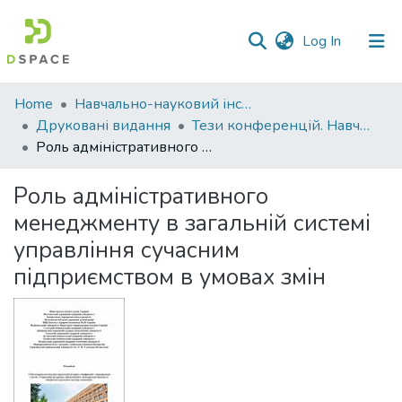
(current)
Log In
Communities
Home
Навчально-науковий інститут економіки, управління, права та інформаційних технологій
&
Друковані видання
Тези конференцій. Навчально-науковий інститут економіки, управління, права та інформаційних технологій
Collections
Роль адміністративного менеджменту в загальній системі управління сучасним підприємством в умовах змін
All of DSpace
Роль адміністративного
менеджменту в загальній системі
Statistics
управління сучасним
підприємством в умовах змін