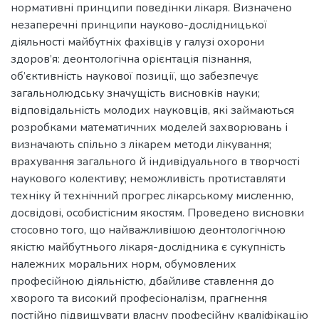
нормативні принципи поведінки лікаря. Визначено
незаперечні принципи науково-дослідницької
діяльності майбутніх фахівців у галузі охорони
здоров’я: деонтологічна орієнтація пізнання,
об’єктивність наукової позиції, що забезпечує
загальнолюдську значущість висновків науки;
відповідальність молодих науковців, які займаються
розробками математичних моделей захворювань і
визначають спільно з лікарем методи лікування;
врахування загального й індивідуального в творчості
наукового колективу; неможливість протиставляти
техніку й технічний прогрес лікарському мисленню,
досвідові, особистісним якостям. Проведено висновки
стосовно того, що найважливішою деонтологічною
якістю майбутнього лікаря-дослідника є сукупність
належних моральних норм, обумовлених
професійною діяльністю, дбайливе ставлення до
хворого та високий професіоналізм, прагнення
постійно підвищувати власну професійну кваліфікацію