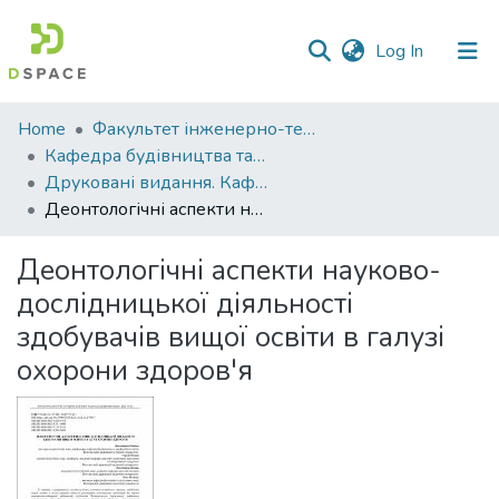
(current)
Log In
Communities
Home
Факультет інженерно-технологічний
&
Кафедра будівництва та професійної освіти
Collections
Друковані видання. Кафедра будівництва та професійної освіти
Деонтологічні аспекти науково-дослідницької діяльності здобувачів вищої освіти в галузі охорони здоров'я
All of DSpace
Деонтологічні аспекти науково-
Statistics
дослідницької діяльності
здобувачів вищої освіти в галузі
охорони здоров'я