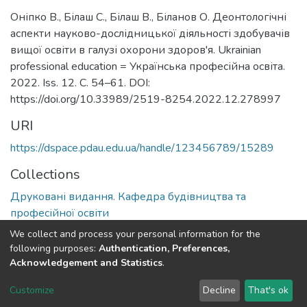
Оніпко В., Білаш С., Білаш В., Біланов О. Деонтологічні
аспекти науково-дослідницької діяльності здобувачів
вищої освіти в галузі охорони здоров'я. Ukrainian
professional education = Українська професійна освіта.
2022. Iss. 12. С. 54–61. DOI:
https://doi.org/10.33989/2519-8254.2022.12.278997
URI
https://dspace.pdau.edu.ua/handle/123456789/15289
Collections
Друковані видання. Кафедра будівництва та
професійної освіти
We collect and process your personal information for the
Full item page
following purposes:
Authentication, Preferences,
Acknowledgement and Statistics
.
DSpace software
copyright © 2002-2026
LYRASIS
Customize
Decline
That's ok
Cookie settings
Send Feedback