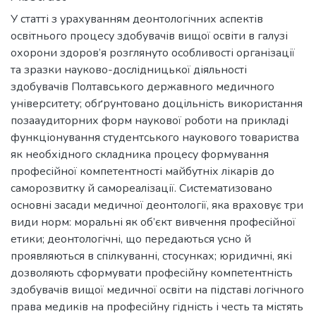
У статті з урахуванням деонтологічних аспектів
освітнього процесу здобувачів вищої освіти в галузі
охорони здоров’я розглянуто особливості організації
та зразки науково-дослідницької діяльності
здобувачів Полтавського державного медичного
університету; обґрунтовано доцільність використання
позааудиторних форм наукової роботи на прикладі
функціонування студентського наукового товариства
як необхідного складника процесу формування
професійної компетентності майбутніх лікарів до
саморозвитку й самореалізації. Систематизовано
основні засади медичної деонтології, яка враховує три
види норм: моральні як об’єкт вивчення професійної
етики; деонтологічні, що передаються усно й
проявляються в спілкуванні, стосунках; юридичні, які
дозволяють сформувати професійну компетентність
здобувачів вищої медичної освіти на підставі логічного
права медиків на професійну гідність і честь та містять