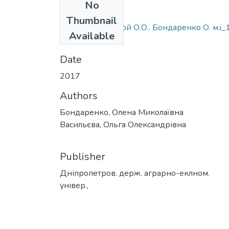
No
Files
Thumbnail
Стаття Васильєвой О.О.. Бондаренко О. м.i_
Available
(1).doc
(77 KB)
Date
2017
Authors
Бондаренко, Олена Миколаївна
Васильєва, Ольга Олександрівна
Publisher
Дніпропетров. держ. аграрно-еклном.
універ.,