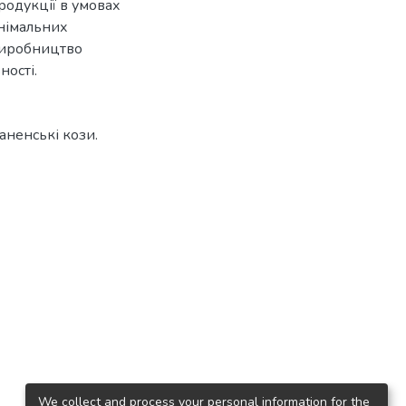
родукції в умовах
інімальних
виробництво
ності.
аненські кози.
We collect and process your personal information for the