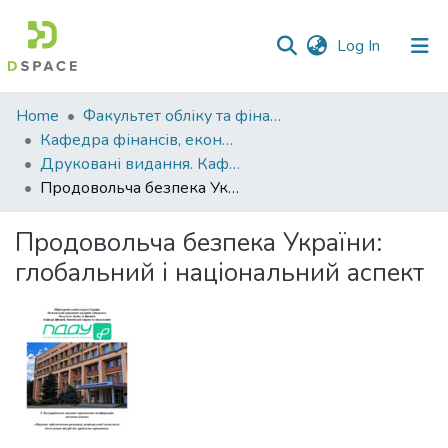
(current)
Log In
Communities
Home
Факультет обліку та фінансів
&
Кафедра фінансів, економічних досліджень і туризму
Collections
Друковані видання. Кафедра фінансів, економічних досліджень і туризму
Продовольча безпека України: глобальний і національний аспект
All of DSpace
Продовольча безпека України:
Statistics
глобальний і національний аспект