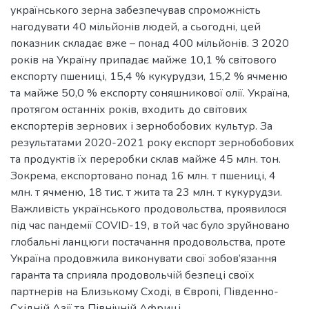
українського зерна забезпечував спроможність
нагодувати 40 мільйонів людей, а сьогодні, цей
показник складає вже – понад 400 мільйонів. З 2020
років на Україну припадає майже 10,1 % світового
експорту пшениці, 15,4 % кукурудзи, 15,2 % ячменю
та майже 50,0 % експорту соняшникової олії. Україна,
протягом останніх років, входить до світових
експортерів зернових і зернобобових культур. За
результатами 2020-2021 року експорт зернобобових
та продуктів їх переробки склав майже 45 млн. тон.
Зокрема, експортовано понад 16 млн. т пшениці, 4
млн. т ячменю, 18 тис. т жита та 23 млн. т кукурудзи.
Важливість українського продовольства, проявилося
під час пандемії COVID-19, в той час було зруйновано
глобальні ланцюги постачання продовольства, проте
Україна продовжила виконувати свої зобов’язання
гаранта та сприяла продовольчій безпеці своїх
партнерів на Близькому Сході, в Європі, Південно-
Східній Азії та Північній Африці