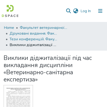
(current)
Log In
Communities
Home
Факультет ветеринарної медицини
&
Друковані видання. Факультет ветеринарної медицини
Collections
Тези конференцій. Факультет ветеринарної медицини
Виклики діджиталізації під час викладання дисципліни «Ветеринарно-санітарна експертиза»
All of DSpace
Виклики діджиталізації під час
Statistics
викладання дисципліни
«Ветеринарно-санітарна
експертиза»