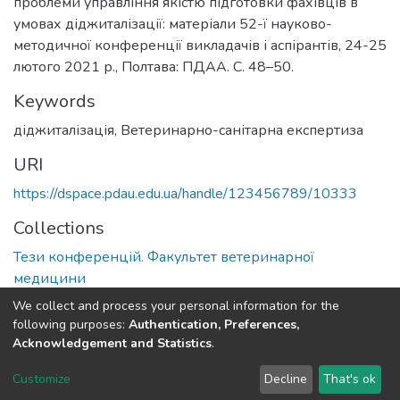
проблеми управління якістю підготовки фахівців в
умовах діджиталізації: матеріали 52-ї науково-
методичної конференції викладачів і аспірантів, 24-25
лютого 2021 р., Полтава: ПДАА. С. 48–50.
Keywords
діджиталізація
,
Ветеринарно-санітарна експертиза
URI
https://dspace.pdau.edu.ua/handle/123456789/10333
Collections
Тези конференцій. Факультет ветеринарної
медицини
We collect and process your personal information for the
Full item page
following purposes:
Authentication, Preferences,
Acknowledgement and Statistics
.
DSpace software
copyright © 2002-2026
LYRASIS
Customize
Decline
That's ok
Cookie settings
Send Feedback