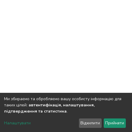
Ми збираємо та обробляємо вашу особисту інформацію для
таких цілей:
автентифікація, налаштування,
підтвердження та статистика
.
DSpace software
copyright © 2002-2026
LYRASIS
Налаштувати
Відхилити
Прийняти
Cookie settings