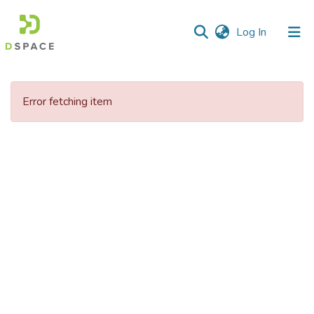
(current)
Log In
Communities
&
Error fetching item
Collections
All of DSpace