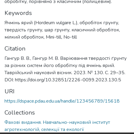
обробітку, порівняно з класичним (полицевим).
Keywords
Ячмінь ярий (Hordeum vulgare L.)
,
обробіток грунту
,
твердість грунту
,
шар грунту
,
класичний обробіток
,
мілкий обробіток
,
Mini-till
,
No-till
Citation
Гангур В. В., Гангур М. В. Варіювання твердості ґрунту
за різних систем його обробітку під ячмінь ярий.
Таврійський науковий вісник. 2023. № 130. С. 29–35.
DOI: https://doi.org/10.32851/2226-0099.2023.130.5
URI
https://dspace.pdau.edu.ua/handle/123456789/15618
Collections
Фахові видання. Навчально-науковий інститут
агротехнологій, селекції та екології