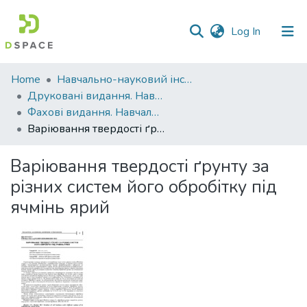
(current)
Log In
Communities
Home
Навчально-науковий інститут агротехнологій, селекції та екології
&
Друковані видання. Навчально-науковий інститут агротехнологій, селекції та екології
Collections
Фахові видання. Навчально-науковий інститут агротехнологій, селекції та екології
Варіювання твердості ґрунту за різних систем його обробітку під ячмінь ярий
All of DSpace
Варіювання твердості ґрунту за
Statistics
різних систем його обробітку під
ячмінь ярий