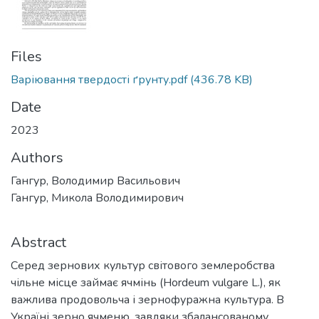
Files
Варіювання твердості ґрунту.pdf
(436.78 KB)
Date
2023
Authors
Гангур, Володимир Васильович
Гангур, Микола Володимирович
Abstract
Серед зернових культур світового землеробства
чільне місце займає ячмінь (Hordeum vulgare L.), як
важлива продовольча і зернофуражна культура. В
Україні зерно ячменю, завдяки збалансованому