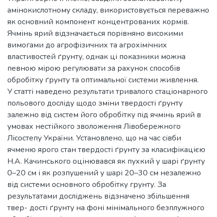
амінокислотному складу, використовується переважно
як основний компонент концентрованих кормів.
Ячмінь ярий відзначається порівняно високими
вимогами до агрофізичних та агрохімічних
властивостей ґрунту, однак ці показники можна
певною мірою регулювати за рахунок способів
обробітку ґрунту та оптимальної системи живлення.
У статті наведено результати тривалого стаціонарного
польового досліду щодо зміни твердості ґрунту
залежно від систем його обробітку під ячмінь ярий в
умовах нестійкого зволоження Лівобережного
Лісостепу України. Установлено, що на час сівби
ячменю ярого стан твердості ґрунту за класифікацією
Н.А. Качинського оцінювався як пухкий у шарі ґрунту
0–20 см і як розпушений у шарі 20–30 см незалежно
від системи основного обробітку грунту. За
результатами досліджень відзначено збільшення
твер- дості ґрунту на фоні мінімального безплужного