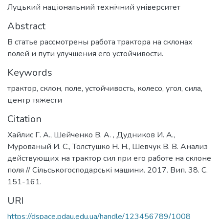
Луцький національний технічний університет
Abstract
В статье рассмотрены работа трактора на склонах
полей и пути улучшения его устойчивости.
Keywords
трактор
,
склон
,
поле
,
устойчивость
,
колесо
,
угол
,
сила
,
центр тяжести
Citation
Хайлис Г. А., Шейченко В. А. , Дудников И. А.,
Мурованый И. С., Толстушко Н. Н., Шевчук В. В. Анализ
действующих на трактор сил при его работе на склоне
поля // Сільськогосподарські машини. 2017. Вип. 38. С.
151-161.
URI
https://dspace.pdau.edu.ua/handle/123456789/1008