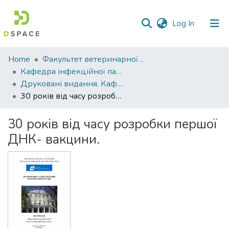
(current)
Log In
Communities
Home
Факультет ветеринарної медицини
&
Кафедра інфекційної патології, гігієни, санітарії та біобезпеки
Collections
Друковані видання. Кафедра інфекційної патології, гігієни, санітарії та біобезпеки
30 років від часу розробки першої ДНК- вакцини.
All of DSpace
30 років від часу розробки першої
Statistics
ДНК- вакцини.