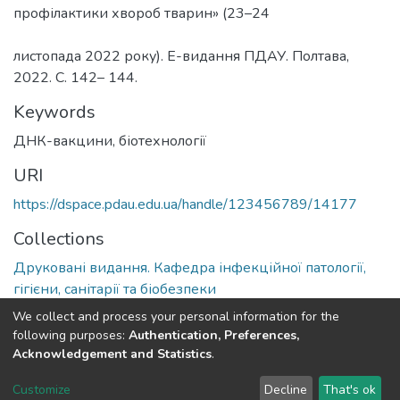
профілактики хвороб тварин» (23–24
листопада 2022 року). Е-видання ПДАУ. Полтава,
2022. С. 142– 144.
Keywords
ДНК-вакцини, біотехнології
URI
https://dspace.pdau.edu.ua/handle/123456789/14177
Collections
Друковані видання. Кафедра інфекційної патології,
гігієни, санітарії та біобезпеки
We collect and process your personal information for the
Full item page
following purposes:
Authentication, Preferences,
Acknowledgement and Statistics
.
DSpace software
copyright © 2002-2026
LYRASIS
Customize
Decline
That's ok