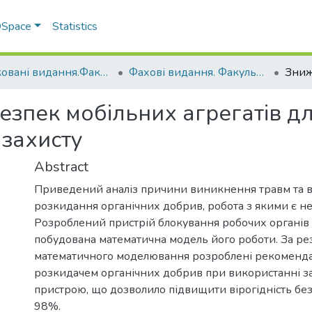
 DSpace
Statistics
Друковані видання.Факультет інженерно-технологічний
Фахові видання. Факультет інженерно-технологічний
зпек мобільних агрегатів д
 захисту
Abstract
Приведений аналіз причини виникнення травм та 
розкидання органічних добрив, робота з якими є н
Розроблений пристрій блокування робочих органів 
побудована математична модель його роботи. За ре
математичного моделювання розроблені рекоменда
розкидачем органічних добрив при використанні 
пристрою, що дозволило підвищити вірогідність бе
98%.