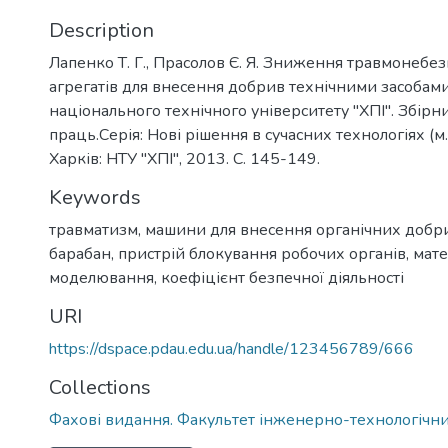
Description
Лапенко Т. Г., Прасолов Є. Я. Зниження травмонебе
агрегатів для внесення добрив технічними засобами
національного технічного університету "ХПІ". Збір
праць.Серія: Нові рішення в сучасних технологіях (м. 
Харків: НТУ "ХПІ", 2013. С. 145-149.
Keywords
травматизм
,
машини для внесення органічних добр
барабан
,
пристрій блокування робочих органів
,
мат
моделювання
,
коефіцієнт безпечної діяльності
URI
https://dspace.pdau.edu.ua/handle/123456789/666
Collections
Фахові видання. Факультет інженерно-технологічн