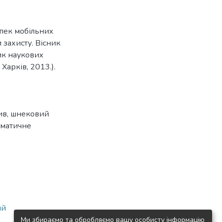
зпек мобільних
 захисту. Вісник
ник наукових
Харків, 2013.).
ив
,
шнековий
ематичне
ий
Ми збираємо та обробляємо вашу особисту інформацію