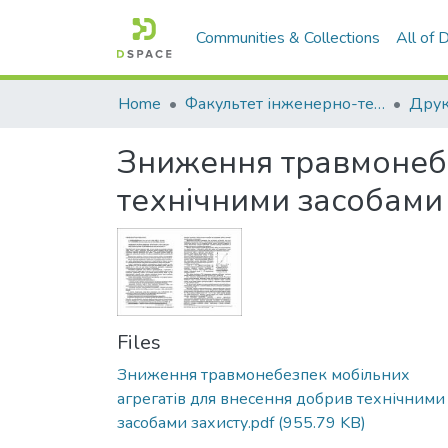
Communities & Collections
All of
Home
Факультет інженерно-технологічний
Зниження травмонебе
технічними засобами
Files
Зниження травмонебезпек мобільних
агрегатів для внесення добрив технічними
засобами захисту.pdf
(955.79 KB)