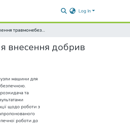
Log In
Зниження травмонебезпек мобільних агрегатів для внесення добрив технічними засобами захисту
ля внесення добрив
вузли машини для
ебезпечною.
розкидача та
зультатами
ції щодо роботи з
запропонованого
зпечної роботи до